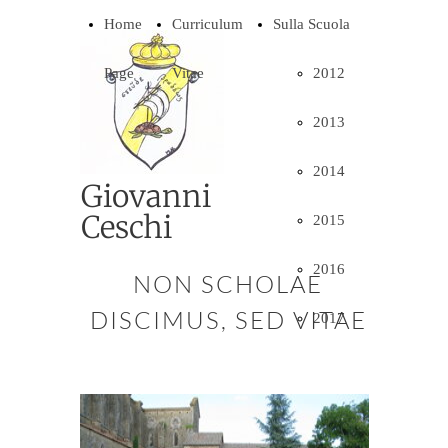
Home
Curriculum
Sulla Scuola
Page
Vitae
2012
2013
2014
Giovanni
Ceschi
2015
2016
NON SCHOLAE
DISCIMUS, SED VITAE
2017